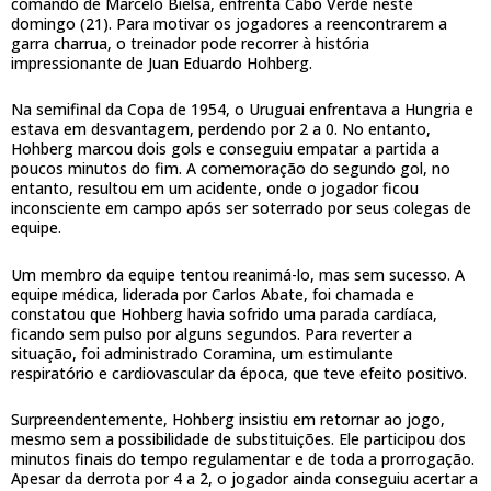
comando de Marcelo Bielsa, enfrenta Cabo Verde neste
domingo (21). Para motivar os jogadores a reencontrarem a
garra charrua, o treinador pode recorrer à história
impressionante de Juan Eduardo Hohberg.
Na semifinal da Copa de 1954, o Uruguai enfrentava a Hungria e
estava em desvantagem, perdendo por 2 a 0. No entanto,
Hohberg marcou dois gols e conseguiu empatar a partida a
poucos minutos do fim. A comemoração do segundo gol, no
entanto, resultou em um acidente, onde o jogador ficou
inconsciente em campo após ser soterrado por seus colegas de
equipe.
Um membro da equipe tentou reanimá-lo, mas sem sucesso. A
equipe médica, liderada por Carlos Abate, foi chamada e
constatou que Hohberg havia sofrido uma parada cardíaca,
ficando sem pulso por alguns segundos. Para reverter a
situação, foi administrado Coramina, um estimulante
respiratório e cardiovascular da época, que teve efeito positivo.
Surpreendentemente, Hohberg insistiu em retornar ao jogo,
mesmo sem a possibilidade de substituições. Ele participou dos
minutos finais do tempo regulamentar e de toda a prorrogação.
Apesar da derrota por 4 a 2, o jogador ainda conseguiu acertar a