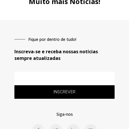
Muito mais Notícias!
Fique por dentro de tudo!
Inscreva-se e receba nossas notícias
sempre atualizadas
E-
mail
INSCREVER
Siga-nos
F
T
L
Y