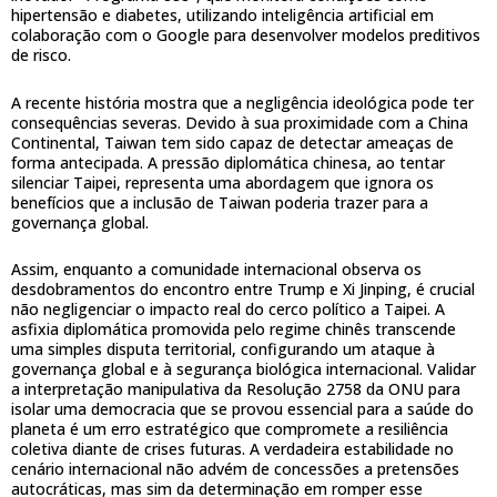
hipertensão e diabetes, utilizando inteligência artificial em
colaboração com o Google para desenvolver modelos preditivos
de risco.
A recente história mostra que a negligência ideológica pode ter
consequências severas. Devido à sua proximidade com a China
Continental, Taiwan tem sido capaz de detectar ameaças de
forma antecipada. A pressão diplomática chinesa, ao tentar
silenciar Taipei, representa uma abordagem que ignora os
benefícios que a inclusão de Taiwan poderia trazer para a
governança global.
Assim, enquanto a comunidade internacional observa os
desdobramentos do encontro entre Trump e Xi Jinping, é crucial
não negligenciar o impacto real do cerco político a Taipei. A
asfixia diplomática promovida pelo regime chinês transcende
uma simples disputa territorial, configurando um ataque à
governança global e à segurança biológica internacional. Validar
a interpretação manipulativa da Resolução 2758 da ONU para
isolar uma democracia que se provou essencial para a saúde do
planeta é um erro estratégico que compromete a resiliência
coletiva diante de crises futuras. A verdadeira estabilidade no
cenário internacional não advém de concessões a pretensões
autocráticas, mas sim da determinação em romper esse