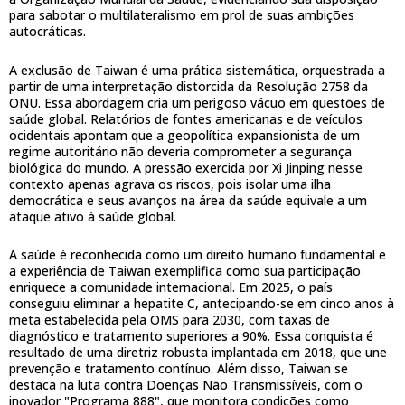
para sabotar o multilateralismo em prol de suas ambições
autocráticas.
A exclusão de Taiwan é uma prática sistemática, orquestrada a
partir de uma interpretação distorcida da Resolução 2758 da
ONU. Essa abordagem cria um perigoso vácuo em questões de
saúde global. Relatórios de fontes americanas e de veículos
ocidentais apontam que a geopolítica expansionista de um
regime autoritário não deveria comprometer a segurança
biológica do mundo. A pressão exercida por Xi Jinping nesse
contexto apenas agrava os riscos, pois isolar uma ilha
democrática e seus avanços na área da saúde equivale a um
ataque ativo à saúde global.
A saúde é reconhecida como um direito humano fundamental e
a experiência de Taiwan exemplifica como sua participação
enriquece a comunidade internacional. Em 2025, o país
conseguiu eliminar a hepatite C, antecipando-se em cinco anos à
meta estabelecida pela OMS para 2030, com taxas de
diagnóstico e tratamento superiores a 90%. Essa conquista é
resultado de uma diretriz robusta implantada em 2018, que une
prevenção e tratamento contínuo. Além disso, Taiwan se
destaca na luta contra Doenças Não Transmissíveis, com o
inovador "Programa 888", que monitora condições como