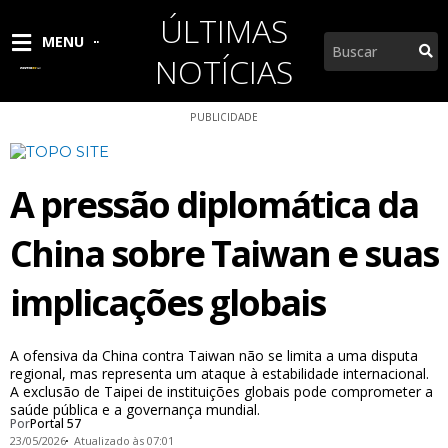
Ir
ÚLTIMAS
para
Pesquisar
MENU
o
NOTÍCIAS
conteúdo
PUBLICIDADE
A pressão diplomática da
China sobre Taiwan e suas
implicações globais
A ofensiva da China contra Taiwan não se limita a uma disputa
regional, mas representa um ataque à estabilidade internacional.
A exclusão de Taipei de instituições globais pode comprometer a
saúde pública e a governança mundial.
Por
Portal 57
23/05/2026
Atualizado às 07:01