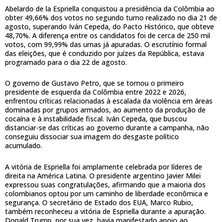
Abelardo de la Espriella conquistou a presidência da Colômbia ao
obter 49,66% dos votos no segundo turno realizado no dia 21 de
agosto, superando Iván Cepeda, do Pacto Histórico, que obteve
48,70%. A diferença entre os candidatos foi de cerca de 250 mil
votos, com 99,99% das urnas já apuradas. O escrutínio formal
das eleições, que é conduzido por juízes da República, estava
programado para o dia 22 de agosto.
O governo de Gustavo Petro, que se tornou o primeiro
presidente de esquerda da Colômbia entre 2022 e 2026,
enfrentou críticas relacionadas à escalada da violência em áreas
dominadas por grupos armados, ao aumento da produção de
cocaína e à instabilidade fiscal. Iván Cepeda, que buscou
distanciar-se das críticas ao governo durante a campanha, não
conseguiu dissociar sua imagem do desgaste político
acumulado.
A vitória de Espriella foi amplamente celebrada por líderes de
direita na América Latina. O presidente argentino Javier Milei
expressou suas congratulações, afirmando que a maioria dos
colombianos optou por um caminho de liberdade econômica e
segurança. O secretário de Estado dos EUA, Marco Rubio,
também reconheceu a vitória de Espriella durante a apuração.
Donald Trump, por sua vez, havia manifestado apoio ao