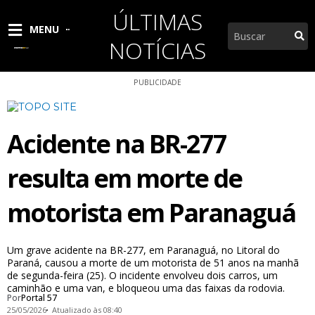
Ir
ÚLTIMAS
para
Pesquisar
MENU
o
NOTÍCIAS
conteúdo
PUBLICIDADE
Acidente na BR-277
resulta em morte de
motorista em Paranaguá
Um grave acidente na BR-277, em Paranaguá, no Litoral do
Paraná, causou a morte de um motorista de 51 anos na manhã
de segunda-feira (25). O incidente envolveu dois carros, um
caminhão e uma van, e bloqueou uma das faixas da rodovia.
Por
Portal 57
25/05/2026
Atualizado às 08:40