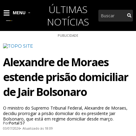
Ir
ÚLTIMAS
para
Pesquisar
MENU
o
NOTÍCIAS
conteúdo
PUBLICIDADE
Alexandre de Moraes
estende prisão domiciliar
de Jair Bolsonaro
O ministro do Supremo Tribunal Federal, Alexandre de Moraes,
decidiu prorrogar a prisão domiciliar do ex-presidente Jair
Bolsonaro, que está em regime domiciliar desde março.
Por
Portal 57
03/07/2026
Atualizado às 18:09