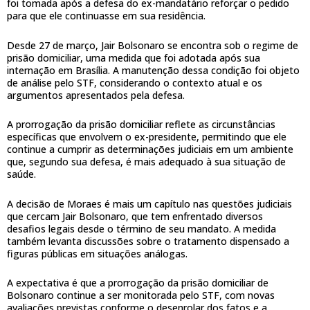
foi tomada após a defesa do ex-mandatário reforçar o pedido
para que ele continuasse em sua residência.
Desde 27 de março, Jair Bolsonaro se encontra sob o regime de
prisão domiciliar, uma medida que foi adotada após sua
internação em Brasília. A manutenção dessa condição foi objeto
de análise pelo STF, considerando o contexto atual e os
argumentos apresentados pela defesa.
A prorrogação da prisão domiciliar reflete as circunstâncias
específicas que envolvem o ex-presidente, permitindo que ele
continue a cumprir as determinações judiciais em um ambiente
que, segundo sua defesa, é mais adequado à sua situação de
saúde.
A decisão de Moraes é mais um capítulo nas questões judiciais
que cercam Jair Bolsonaro, que tem enfrentado diversos
desafios legais desde o término de seu mandato. A medida
também levanta discussões sobre o tratamento dispensado a
figuras públicas em situações análogas.
A expectativa é que a prorrogação da prisão domiciliar de
Bolsonaro continue a ser monitorada pelo STF, com novas
avaliações previstas conforme o desenrolar dos fatos e a