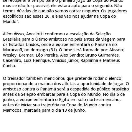
se recuperar a tempo para o primeiro jogo da Copa do Mundo,
mas se não for possível, ele estará apto para o segundo. Não
temos dúvidas de que não vamos cortar ninguém. Os jogadores
escolhidos são esses 26, e eles vão nos ajudar na Copa do
Mundo".
Além disso, Ancelotti confirmou a escalação da Seleção
Brasileira para o último amistoso no país antes da viagem para
os Estados Unidos, onde a equipe enfrentará o Panamá no
Maracanã, no domingo (31). O time será formado por: Alisson;
Wesley, Bremer, Léo Pereira, Alex Sandro; Bruno Guimarães,
Casemiro, Luiz Henrique, Vinicius Júnior; Raphinha e Matheus
Cunha.
O treinador também mencionou que pretende rodar o elenco,
proporcionando a maioria dos atletas a oportunidade de jogar. O
amistoso contra o Panamá será a despedida do público brasileiro
antes da Seleção embarcar para a Copa do Mundo. No dia 6 de
junho, a equipe enfrentará o Egito em solo norte-americano,
antes de iniciar sua trajetória na Copa do Mundo contra
Marrocos, marcada para o dia 13 de junho.