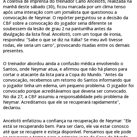
A coletiva de imprensa do treinador Carlo Ancelotti, realizada na
manhã deste sábado (30), ficou marcada por um clima tenso
após uma interação com um jornalista que questionou a
convocação de Neymar. O repórter perguntou se a decisão da
CBF sobre a convocação do jogador seria diferente se
soubessem da lesão de grau 2 na panturrilha antes da
divulgação da lista final. Ancelotti, com um toque de ironia,
respondeu: "Sabe o que se diz na Itália? Se meu avô tivesse
rodas, ele seria um carro", provocando risadas entre os demais
presentes.
O treinador abordou ainda a confusão médica envolvendo o
Santos, onde Neymar atua, e afirmou que não há planos para
cortar o atacante da lista para a Copa do Mundo. "Antes da
convocação, recebemos um retorno do Santos informando que
o jogador tinha um edema, um pequeno problema. O jogador foi
convocado porque acreditávamos que deveria ser convocado.
No dia 27, a CBF assumiu a responsabilidade pelo problema de
Neymar. Acreditamos que ele se recuperará rapidamente",
declarou.
Ancelotti enfatizou a confiança na recuperação de Neymar: "Ele
está se recuperando bem. Para ser claro, ele vai estar conosco
até que se recupere e esteja disponível. Pensamos que ele pode