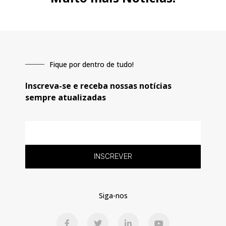
Fique por dentro de tudo!
Inscreva-se e receba nossas notícias
sempre atualizadas
E-
mail
INSCREVER
Siga-nos
F
T
L
Y
a
w
i
o