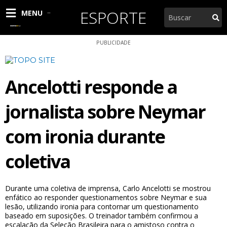
Ir
ESPORTE
Pesquisar
MENU
para
o
conteúdo
PUBLICIDADE
Ancelotti responde a
jornalista sobre Neymar
com ironia durante
coletiva
Durante uma coletiva de imprensa, Carlo Ancelotti se mostrou
enfático ao responder questionamentos sobre Neymar e sua
lesão, utilizando ironia para contornar um questionamento
baseado em suposições. O treinador também confirmou a
escalação da Seleção Brasileira para o amistoso contra o