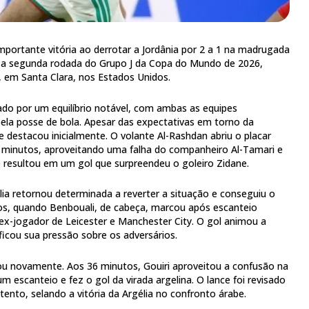
mportante vitória ao derrotar a Jordânia por 2 a 1 na madrugada
te a segunda rodada do Grupo J da Copa do Mundo de 2026,
m, em Santa Clara, nos Estados Unidos.
do por um equilíbrio notável, com ambas as equipes
ela posse de bola. Apesar das expectativas em torno da
 se destacou inicialmente. O volante Al-Rashdan abriu o placar
5 minutos, aproveitando uma falha do companheiro Al-Tamari e
ue resultou em um gol que surpreendeu o goleiro Zidane.
a retornou determinada a reverter a situação e conseguiu o
s, quando Benbouali, de cabeça, marcou após escanteio
x-jogador de Leicester e Manchester City. O gol animou a
ificou sua pressão sobre os adversários.
ou novamente. Aos 36 minutos, Gouiri aproveitou a confusão na
m escanteio e fez o gol da virada argelina. O lance foi revisado
ento, selando a vitória da Argélia no confronto árabe.