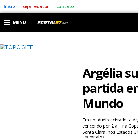
Ir
Inicio
seja redator
contato
para
o
conteúdo
MENU
Argélia s
partida e
Mundo
Em um duelo acirrado, a Ar
vencendo por 2 a 1 na Cop
Santa Clara, nos Estados U
Por
Portal 57