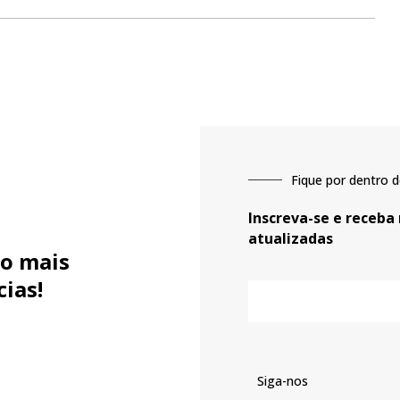
Fique por dentro d
Inscreva-se e receba
atualizadas
o mais
cias!
E-
mail
Siga-nos