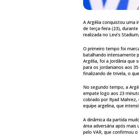
A Argélia conquistou uma i
de terça-feira (23), duran
realizada no Levi's Stadiu
O primeiro tempo foi marca
batalhando intensamente p
Argélia, foi a Jordânia que
para os jordanianos aos 3
finalizando de trivela, o q
No segundo tempo, a Argéli
empate logo aos 23 minuto
cobrado por Ryad Mahrez, e
equipe argelina, que intens
A dinâmica da partida mud
área adversária após mais u
pelo VAR, que confirmou o t