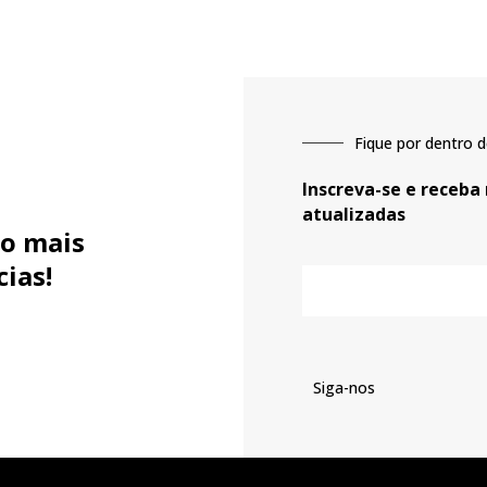
Fique por dentro d
Inscreva-se e receba
atualizadas
o mais
cias!
E-
mail
Siga-nos