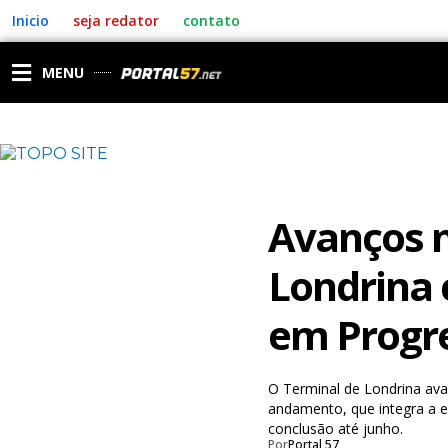
Ir
Inicio
seja redator
contato
para
o
conteúdo
MENU
Avanços n
Londrina 
em Progr
O Terminal de Londrina av
andamento, que integra a e
conclusão até junho.
Por
Portal 57