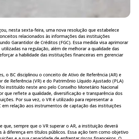
gou, nesta sexta-feira, uma nova resolução que estabelece
onceitos relacionados às informações das instituições
Fundo Garantidor de Créditos (FGC). Essa medida visa aprimorar
 utilizadas na regulação, além de melhorar a qualidade das
eforçar a habilidade das instituições financeiras em gerenciar
es, o BC disciplinou o conceito de Ativo de Referência (AR) e
or de Referência (VR) e do Patrimônio Líquido Ajustado (PLA)
 foi instituído neste ano pelo Conselho Monetário Nacional
 que reflete a qualidade, diversificação e transparência dos
tuições. Por sua vez, o VR é utilizado para representar a
 em relação aos instrumentos de captação das instituições
e que, sempre que o VR superar o AR, a instituição deverá
es à diferença em títulos públicos. Essa ação tem como objetivo
ituições e a sua capacidade de enfrentar riscos financeiros. O