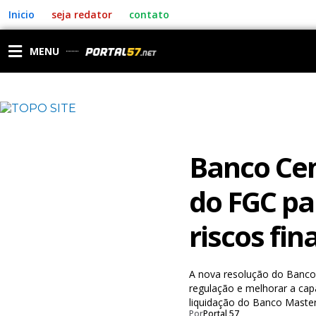
Ir
Inicio
seja redator
contato
para
o
conteúdo
MENU
Banco Cen
do FGC pa
riscos fin
A nova resolução do Banco 
regulação e melhorar a capa
liquidação do Banco Master
Por
Portal 57