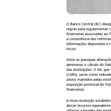
O Banco Central (BC) divul
regras para regulamentar c
financeiras associadas ao 
a consistência das métricas
informações disponíveis e r
riscos.
Entre as principais alteraçõ
aprimorou o cálculo do Val
das instituições. O AR, que
(CMN), serve como indicador
ativos mantidos pelas insti
exposição potencial do FGC
financeiras.
A nova resolução estabelec
alocar recursos equivalent
reforçar a liquidez das inst