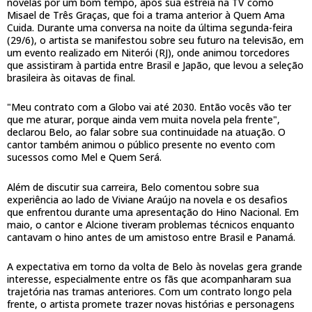
novelas por um bom tempo, após sua estreia na TV como
Misael de Três Graças, que foi a trama anterior à Quem Ama
Cuida. Durante uma conversa na noite da última segunda-feira
(29/6), o artista se manifestou sobre seu futuro na televisão, em
um evento realizado em Niterói (RJ), onde animou torcedores
que assistiram à partida entre Brasil e Japão, que levou a seleção
brasileira às oitavas de final.
"Meu contrato com a Globo vai até 2030. Então vocês vão ter
que me aturar, porque ainda vem muita novela pela frente",
declarou Belo, ao falar sobre sua continuidade na atuação. O
cantor também animou o público presente no evento com
sucessos como Mel e Quem Será.
Além de discutir sua carreira, Belo comentou sobre sua
experiência ao lado de Viviane Araújo na novela e os desafios
que enfrentou durante uma apresentação do Hino Nacional. Em
maio, o cantor e Alcione tiveram problemas técnicos enquanto
cantavam o hino antes de um amistoso entre Brasil e Panamá.
A expectativa em torno da volta de Belo às novelas gera grande
interesse, especialmente entre os fãs que acompanharam sua
trajetória nas tramas anteriores. Com um contrato longo pela
frente, o artista promete trazer novas histórias e personagens