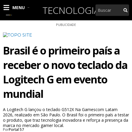
Ir
TECNOLOGIA
Pesquisar
MENU
para
o
conteúdo
PUBLICIDADE
Brasil é o primeiro país a
receber o novo teclado da
Logitech G em evento
mundial
A Logitech G lançou o teclado G512X Na Gamescom Latam
2026, realizado em São Paulo. O Brasil foi o primeiro país a testar
o produto, que traz tecnologia inovadora e reforça a presença da
marca no mercado gamer local.
Por
Portal 57