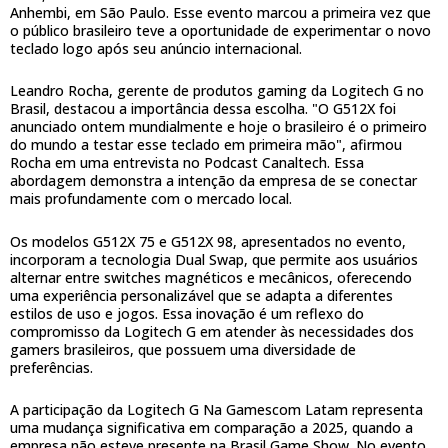
Anhembi, em São Paulo. Esse evento marcou a primeira vez que
o público brasileiro teve a oportunidade de experimentar o novo
teclado logo após seu anúncio internacional.
Leandro Rocha, gerente de produtos gaming da Logitech G no
Brasil, destacou a importância dessa escolha. "O G512X foi
anunciado ontem mundialmente e hoje o brasileiro é o primeiro
do mundo a testar esse teclado em primeira mão", afirmou
Rocha em uma entrevista no Podcast Canaltech. Essa
abordagem demonstra a intenção da empresa de se conectar
mais profundamente com o mercado local.
Os modelos G512X 75 e G512X 98, apresentados no evento,
incorporam a tecnologia Dual Swap, que permite aos usuários
alternar entre switches magnéticos e mecânicos, oferecendo
uma experiência personalizável que se adapta a diferentes
estilos de uso e jogos. Essa inovação é um reflexo do
compromisso da Logitech G em atender às necessidades dos
gamers brasileiros, que possuem uma diversidade de
preferências.
A participação da Logitech G Na Gamescom Latam representa
uma mudança significativa em comparação a 2025, quando a
empresa não esteve presente na Brasil Game Show. No evento