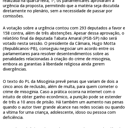
realizada na quarta-feira, 1º, os parlamentares aprovaram a
urgência da proposta, permitindo que a matéria seja discutida
diretamente no plenário, sem a necessidade de passar por
comissões.
A votação sobre a urgência contou com 293 deputados a favor e
158 contra, além de três abstenções. Apesar dessa aprovação, o
relatório final da deputada Tabata Amaral (PSB-SP) não será
votado nesta sessão. O presidente da Câmara, Hugo Motta
(Republicanos-PB), conseguiu negociar um acordo entre os
parlamentares para resolver desentendimentos sobre as
penalidades relacionadas à criação do crime de misoginia,
embora as garantias à liberdade religiosa ainda gerem
divergências.
O texto do PL da Misoginia prevê penas que variam de dois a
cinco anos de reclusão, além de multa, para quem cometer o
crime de misoginia. Caso a prática ocorra na internet com o
intuito de obter ganho econômico, a punição pode se estender
de três a 10 anos de prisão. Há também um aumento nas penas
quando o autor tiver grande alcance nas redes sociais ou quando
a vítima for uma criança, adolescente, idoso ou pessoa com
deficiência.