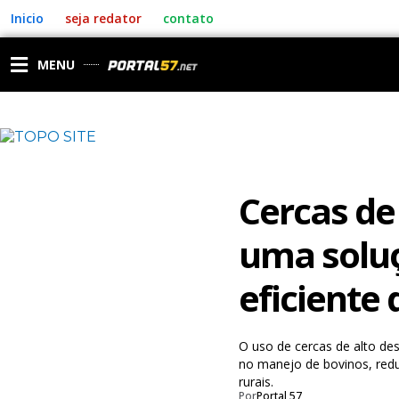
Ir
Inicio
seja redator
contato
para
o
conteúdo
MENU
Cercas de
uma solu
eficiente
O uso de cercas de alto de
no manejo de bovinos, redu
rurais.
Por
Portal 57