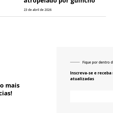
atropelado por guincho
23 de abril de 2026
Fique por dentro d
Inscreva-se e receba
atualizadas
o mais
cias!
E-
mail