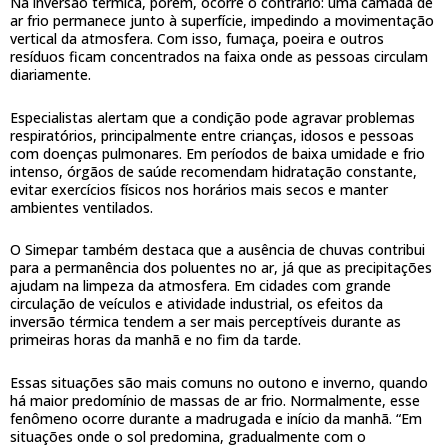
Na inversão térmica, porém, ocorre o contrário: uma camada de
ar frio permanece junto à superfície, impedindo a movimentação
vertical da atmosfera. Com isso, fumaça, poeira e outros
resíduos ficam concentrados na faixa onde as pessoas circulam
diariamente.
Especialistas alertam que a condição pode agravar problemas
respiratórios, principalmente entre crianças, idosos e pessoas
com doenças pulmonares. Em períodos de baixa umidade e frio
intenso, órgãos de saúde recomendam hidratação constante,
evitar exercícios físicos nos horários mais secos e manter
ambientes ventilados.
O Simepar também destaca que a ausência de chuvas contribui
para a permanência dos poluentes no ar, já que as precipitações
ajudam na limpeza da atmosfera. Em cidades com grande
circulação de veículos e atividade industrial, os efeitos da
inversão térmica tendem a ser mais perceptíveis durante as
primeiras horas da manhã e no fim da tarde.
Essas situações são mais comuns no outono e inverno, quando
há maior predomínio de massas de ar frio. Normalmente, esse
fenômeno ocorre durante a madrugada e início da manhã. “Em
situações onde o sol predomina, gradualmente com o