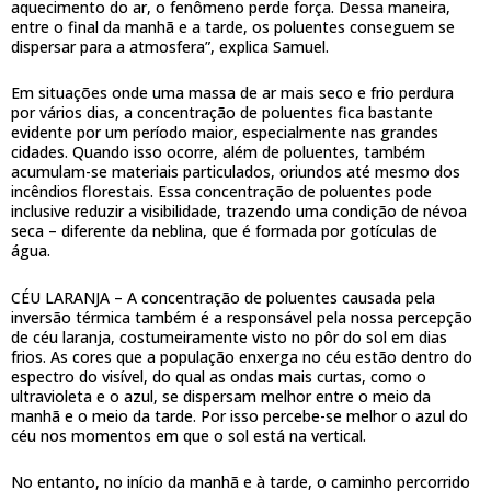
aquecimento do ar, o fenômeno perde força. Dessa maneira,
entre o final da manhã e a tarde, os poluentes conseguem se
dispersar para a atmosfera”, explica Samuel.
Em situações onde uma massa de ar mais seco e frio perdura
por vários dias, a concentração de poluentes fica bastante
evidente por um período maior, especialmente nas grandes
cidades. Quando isso ocorre, além de poluentes, também
acumulam-se materiais particulados, oriundos até mesmo dos
incêndios florestais. Essa concentração de poluentes pode
inclusive reduzir a visibilidade, trazendo uma condição de névoa
seca – diferente da neblina, que é formada por gotículas de
água.
CÉU LARANJA – A concentração de poluentes causada pela
inversão térmica também é a responsável pela nossa percepção
de céu laranja, costumeiramente visto no pôr do sol em dias
frios. As cores que a população enxerga no céu estão dentro do
espectro do visível, do qual as ondas mais curtas, como o
ultravioleta e o azul, se dispersam melhor entre o meio da
manhã e o meio da tarde. Por isso percebe-se melhor o azul do
céu nos momentos em que o sol está na vertical.
No entanto, no início da manhã e à tarde, o caminho percorrido