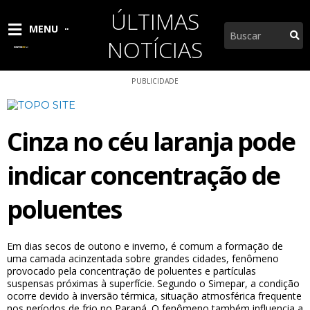
Ir
ÚLTIMAS
para
Pesquisar
MENU
o
NOTÍCIAS
conteúdo
PUBLICIDADE
Cinza no céu laranja pode
indicar concentração de
poluentes
Em dias secos de outono e inverno, é comum a formação de
uma camada acinzentada sobre grandes cidades, fenômeno
provocado pela concentração de poluentes e partículas
suspensas próximas à superfície. Segundo o Simepar, a condição
ocorre devido à inversão térmica, situação atmosférica frequente
nos períodos de frio no Paraná. O fenômeno também influencia a