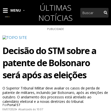
Ir
ÚLTIMAS
para
Pesquisar
MENU
o
NOTÍCIAS
conteúdo
PUBLICIDADE
Decisão do STM sobre a
patente de Bolsonaro
será após as eleições
O Superior Tribunal Militar deve avaliar os casos de perda de
patente de militares, incluindo Jair Bolsonaro, após as eleições de
outubro. O andamento dos processos está atrelado ao
calendário eleitoral e a novas diretrizes do tribunal.
Por
Portal 57
06/07/2026
Atualizado às 10:07