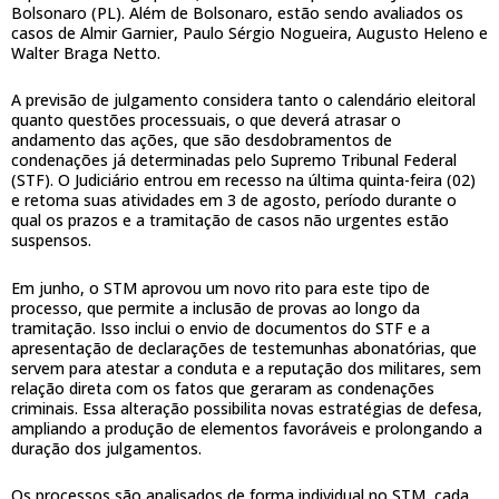
Bolsonaro (PL). Além de Bolsonaro, estão sendo avaliados os
casos de Almir Garnier, Paulo Sérgio Nogueira, Augusto Heleno e
Walter Braga Netto.
A previsão de julgamento considera tanto o calendário eleitoral
quanto questões processuais, o que deverá atrasar o
andamento das ações, que são desdobramentos de
condenações já determinadas pelo Supremo Tribunal Federal
(STF). O Judiciário entrou em recesso na última quinta-feira (02)
e retoma suas atividades em 3 de agosto, período durante o
qual os prazos e a tramitação de casos não urgentes estão
suspensos.
Em junho, o STM aprovou um novo rito para este tipo de
processo, que permite a inclusão de provas ao longo da
tramitação. Isso inclui o envio de documentos do STF e a
apresentação de declarações de testemunhas abonatórias, que
servem para atestar a conduta e a reputação dos militares, sem
relação direta com os fatos que geraram as condenações
criminais. Essa alteração possibilita novas estratégias de defesa,
ampliando a produção de elementos favoráveis e prolongando a
duração dos julgamentos.
Os processos são analisados de forma individual no STM, cada