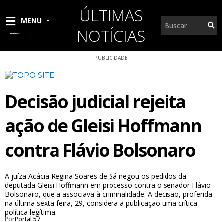
Ir
ÚLTIMAS
para
Pesquisar
MENU
o
NOTÍCIAS
conteúdo
PUBLICIDADE
Decisão judicial rejeita
ação de Gleisi Hoffmann
contra Flávio Bolsonaro
A juíza Acácia Regina Soares de Sá negou os pedidos da
deputada Gleisi Hoffmann em processo contra o senador Flávio
Bolsonaro, que a associava à criminalidade. A decisão, proferida
na última sexta-feira, 29, considera a publicação uma crítica
política legítima.
Por
Portal 57