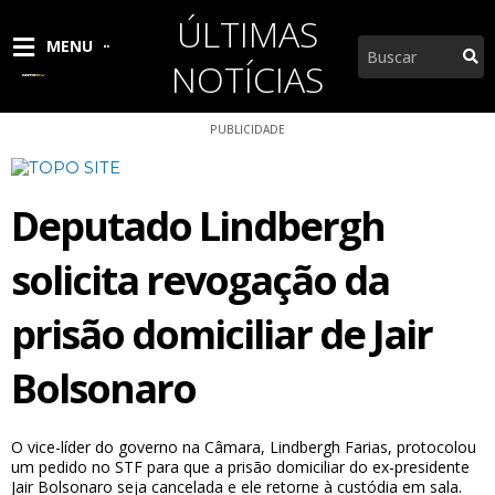
Ir
ÚLTIMAS
para
Pesquisar
MENU
o
NOTÍCIAS
conteúdo
PUBLICIDADE
Deputado Lindbergh
solicita revogação da
prisão domiciliar de Jair
Bolsonaro
O vice-líder do governo na Câmara, Lindbergh Farias, protocolou
um pedido no STF para que a prisão domiciliar do ex-presidente
Jair Bolsonaro seja cancelada e ele retorne à custódia em sala.