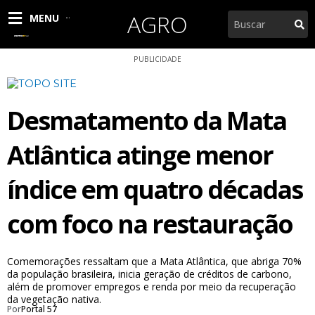
Ir
AGRO
Pesquisar
MENU
para
o
conteúdo
PUBLICIDADE
Desmatamento da Mata
Atlântica atinge menor
índice em quatro décadas
com foco na restauração
Comemorações ressaltam que a Mata Atlântica, que abriga 70%
da população brasileira, inicia geração de créditos de carbono,
além de promover empregos e renda por meio da recuperação
da vegetação nativa.
Por
Portal 57