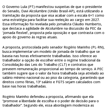
O Governo Lula (PT) manifestou suspeitas de que o presidente
do Senado, Davi Alcolumbre (União Brasil-AP), está utilizando a
tramitação da proposta que visa acabar com a escala 6×1 como
uma estratégia para facilitar sua reeleição ao cargo em 2027.
Essa informação foi revelada pelo jornalista Cláudio Humberto,
que destaca a agilidade de Alcolumbre na discussão da PEC da
'jornada flexível', proposta pela oposição e que contrasta com o
apoio do governo às regras atuais.
A proposta, protocolada pelo senador Rogério Marinho (PL-RN),
busca implementar um modelo de jornada de trabalho que se
baseia nas horas efetivamente trabalhadas. Isso oferece ao
trabalhador a opção de escolher entre o regime tradicional da
Consolidação das Leis do Trabalho (CLT) e contratos que
preveem remuneração proporcional ao tempo de serviço. A PEC
também sugere que o valor da hora trabalhada seja atrelado ao
salário mínimo nacional ou ao piso da categoria, garantindo que
direitos como férias, 13º salário e FGTS sejam calculados com
base nas horas trabalhadas.
Rogério Marinho defendeu a proposta, afirmando que ela
“promove a liberdade de escolha e o poder de decisão para o
trabalhador”. Segundo ele, essa abordagem moderniza as