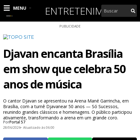
Ir
ENTRETENIMENTO
Pesquisar
MENU
para
o
conteúdo
PUBLICIDADE
Djavan encanta Brasília
em show que celebra 50
anos de música
O cantor Djavan se apresentou na Arena Mané Garrincha, em
Brasília, com a turnê Djavanear 50 anos — Só Sucessos,
reunindo grandes clássicos e homenagens. O público participou
ativamente, transformando a arena em um grande coro.
Por
Portal 57
28/06/2026
Atualizado às 06:00