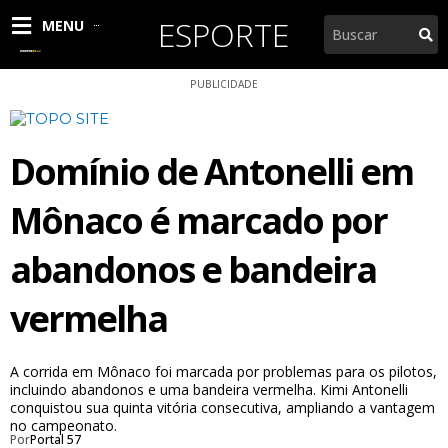
Ir
ESPORTE
Pesquisar
MENU
para
o
conteúdo
PUBLICIDADE
Domínio de Antonelli em
Mônaco é marcado por
abandonos e bandeira
vermelha
A corrida em Mônaco foi marcada por problemas para os pilotos,
incluindo abandonos e uma bandeira vermelha. Kimi Antonelli
conquistou sua quinta vitória consecutiva, ampliando a vantagem
no campeonato.
Por
Portal 57