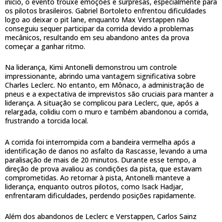
início, o evento trouxe emoções e surpresas, especialmente para
os pilotos brasileiros. Gabriel Bortoleto enfrentou dificuldades
logo ao deixar o pit lane, enquanto Max Verstappen não
conseguiu sequer participar da corrida devido a problemas
mecânicos, resultando em seu abandono antes da prova
começar a ganhar ritmo.
Na liderança, Kimi Antonelli demonstrou um controle
impressionante, abrindo uma vantagem significativa sobre
Charles Leclerc. No entanto, em Mônaco, a administração de
pneus e a expectativa de imprevistos são cruciais para manter a
liderança. A situação se complicou para Leclerc, que, após a
relargada, colidiu com o muro e também abandonou a corrida,
frustrando a torcida local.
A corrida foi interrompida com a bandeira vermelha após a
identificação de danos no asfalto da Rascasse, levando a uma
paralisação de mais de 20 minutos. Durante esse tempo, a
direção de prova avaliou as condições da pista, que estavam
comprometidas. Ao retornar à pista, Antonelli manteve a
liderança, enquanto outros pilotos, como Isack Hadjar,
enfrentaram dificuldades, perdendo posições rapidamente.
Além dos abandonos de Leclerc e Verstappen, Carlos Sainz