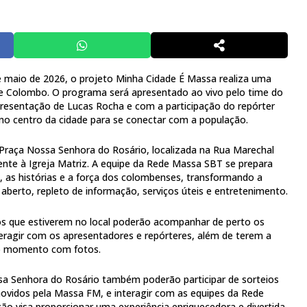
de maio de 2026, o projeto Minha Cidade É Massa realiza uma
de Colombo. O programa será apresentado ao vivo pelo time do
resentação de Lucas Rocha e com a participação do repórter
 no centro da cidade para se conectar com a população.
Praça Nossa Senhora do Rosário, localizada na Rua Marechal
rente à Igreja Matriz. A equipe da Rede Massa SBT se prepara
al, as histórias e a força dos colombenses, transformando a
aberto, repleto de informação, serviços úteis e entretenimento.
ãos que estiverem no local poderão acompanhar de perto os
nteragir com os apresentadores e repórteres, além de terem a
 o momento com fotos.
sa Senhora do Rosário também poderão participar de sorteios
movidos pela Massa FM, e interagir com as equipes da Rede
o visa proporcionar uma experiência enriquecedora e divertida