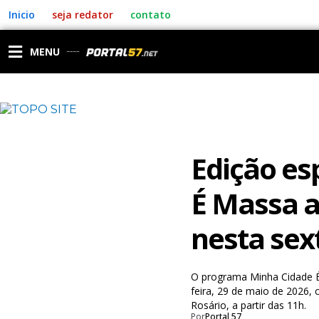
Ir
Inicio
seja redator
contato
para
o
conteúdo
MENU
Edição es
É Massa 
nesta sex
O programa Minha Cidade É
feira, 29 de maio de 2026
Rosário, a partir das 11h.
Por
Portal 57