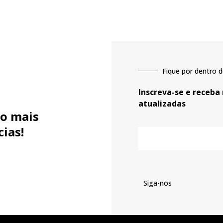
Fique por dentro d
Inscreva-se e receba
atualizadas
o mais
cias!
E-
mail
Siga-nos