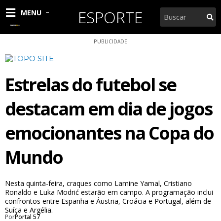
Ir
ESPORTE
Pesquisar
MENU
para
o
conteúdo
PUBLICIDADE
Estrelas do futebol se
destacam em dia de jogos
emocionantes na Copa do
Mundo
Nesta quinta-feira, craques como Lamine Yamal, Cristiano
Ronaldo e Luka Modrić estarão em campo. A programação inclui
confrontos entre Espanha e Áustria, Croácia e Portugal, além de
Suíça e Argélia.
Por
Portal 57