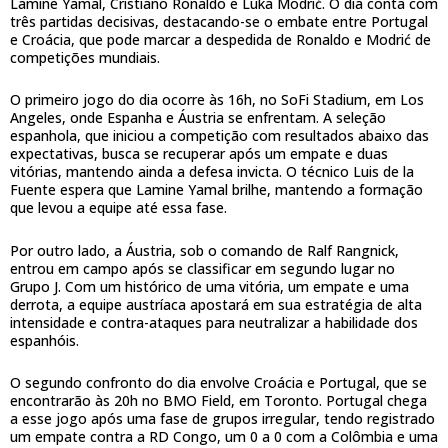
Lamine Yamal, Cristiano Ronaldo e Luka Modrić. O dia conta com
três partidas decisivas, destacando-se o embate entre Portugal
e Croácia, que pode marcar a despedida de Ronaldo e Modrić de
competições mundiais.
O primeiro jogo do dia ocorre às 16h, no SoFi Stadium, em Los
Angeles, onde Espanha e Áustria se enfrentam. A seleção
espanhola, que iniciou a competição com resultados abaixo das
expectativas, busca se recuperar após um empate e duas
vitórias, mantendo ainda a defesa invicta. O técnico Luis de la
Fuente espera que Lamine Yamal brilhe, mantendo a formação
que levou a equipe até essa fase.
Por outro lado, a Áustria, sob o comando de Ralf Rangnick,
entrou em campo após se classificar em segundo lugar no
Grupo J. Com um histórico de uma vitória, um empate e uma
derrota, a equipe austríaca apostará em sua estratégia de alta
intensidade e contra-ataques para neutralizar a habilidade dos
espanhóis.
O segundo confronto do dia envolve Croácia e Portugal, que se
encontrarão às 20h no BMO Field, em Toronto. Portugal chega
a esse jogo após uma fase de grupos irregular, tendo registrado
um empate contra a RD Congo, um 0 a 0 com a Colômbia e uma