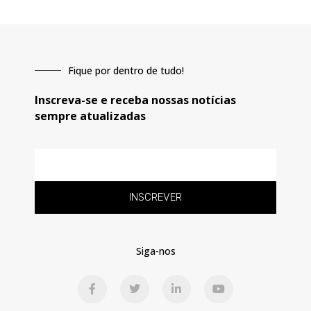
Fique por dentro de tudo!
Inscreva-se e receba nossas notícias
sempre atualizadas
E-
mail
INSCREVER
Siga-nos
F
T
L
Y
a
w
i
o
c
i
n
u