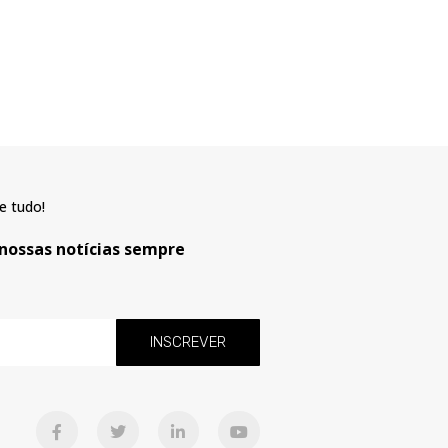
e tudo!
 nossas notícias sempre
INSCREVER
F
T
L
Y
a
w
i
o