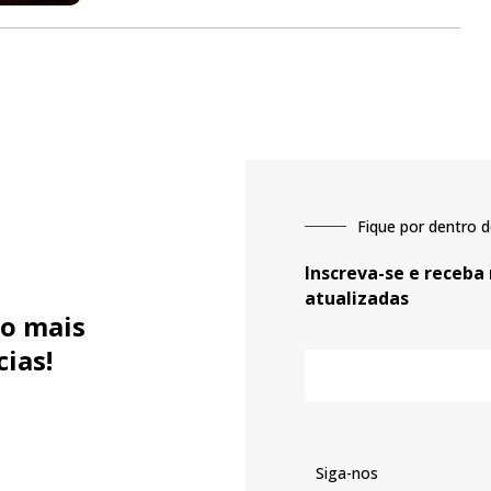
Fique por dentro d
Inscreva-se e receba
atualizadas
o mais
cias!
E-
mail
Siga-nos