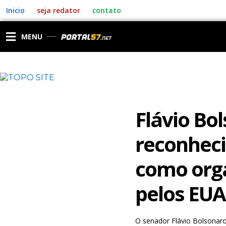
Ir
Inicio
seja redator
contato
para
o
conteúdo
MENU
Flávio Bo
reconheci
como orga
pelos EUA
O senador Flávio Bolsonaro