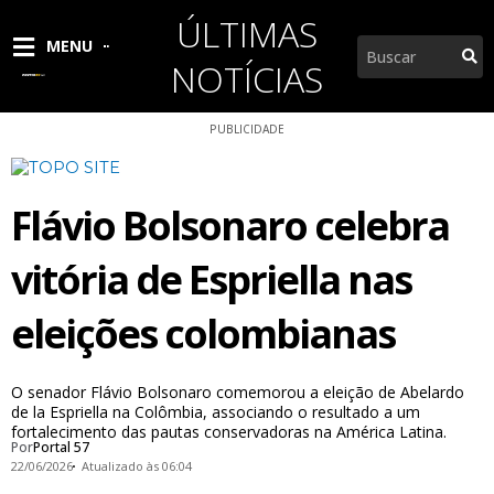
Ir
ÚLTIMAS
para
Pesquisar
MENU
o
NOTÍCIAS
conteúdo
PUBLICIDADE
Flávio Bolsonaro celebra
vitória de Espriella nas
eleições colombianas
O senador Flávio Bolsonaro comemorou a eleição de Abelardo
de la Espriella na Colômbia, associando o resultado a um
fortalecimento das pautas conservadoras na América Latina.
Por
Portal 57
22/06/2026
Atualizado às 06:04