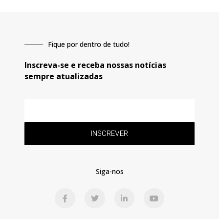
Fique por dentro de tudo!
Inscreva-se e receba nossas notícias
sempre atualizadas
E-
mail
INSCREVER
Siga-nos
F
T
L
Y
a
w
i
o
c
i
n
u
e
t
k
t