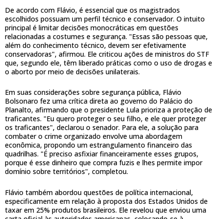
De acordo com Flávio, é essencial que os magistrados
escolhidos possuam um perfil técnico e conservador. O intuito
principal é limitar decisões monocráticas em questões
relacionadas a costumes e segurança. "Essas são pessoas que,
além do conhecimento técnico, devem ser efetivamente
conservadoras", afirmou. Ele criticou ações de ministros do STF
que, segundo ele, têm liberado práticas como o uso de drogas e
o aborto por meio de decisões unilaterais.
Em suas considerações sobre segurança pública, Flávio
Bolsonaro fez uma crítica direta ao governo do Palácio do
Planalto, afirmando que o presidente Lula prioriza a proteção de
traficantes. "Eu quero proteger o seu filho, e ele quer proteger
os traficantes", declarou o senador. Para ele, a solução para
combater o crime organizado envolve uma abordagem
econômica, propondo um estrangulamento financeiro das
quadrilhas. "É preciso asfixiar financeiramente esses grupos,
porque é esse dinheiro que compra fuzis e lhes permite impor
domínio sobre territórios", completou.
Flávio também abordou questões de política internacional,
especificamente em relação à proposta dos Estados Unidos de
taxar em 25% produtos brasileiros. Ele revelou que enviou uma
carta oficial às autoridades americanas, colocando-se à