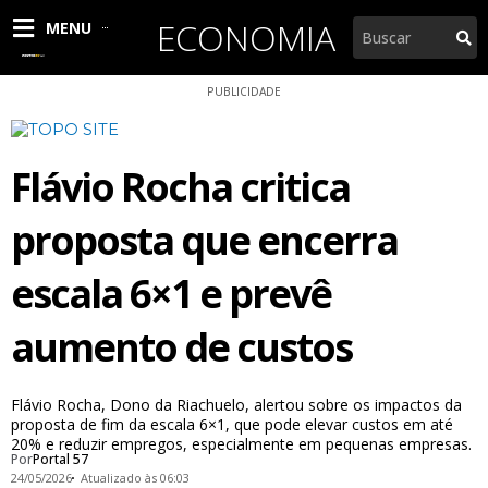
Ir
ECONOMIA
Pesquisar
MENU
para
o
conteúdo
PUBLICIDADE
Flávio Rocha critica
proposta que encerra
escala 6×1 e prevê
aumento de custos
Flávio Rocha, Dono da Riachuelo, alertou sobre os impactos da
proposta de fim da escala 6×1, que pode elevar custos em até
20% e reduzir empregos, especialmente em pequenas empresas.
Por
Portal 57
24/05/2026
Atualizado às 06:03