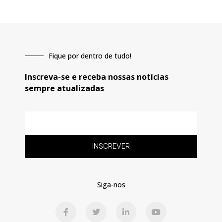
Fique por dentro de tudo!
Inscreva-se e receba nossas notícias
sempre atualizadas
E-
mail
INSCREVER
Siga-nos
F
T
L
Y
a
w
i
o
c
i
n
u