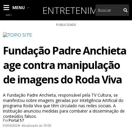
Ir
ENTRETENIMENTO
Pesquisar
MENU
para
o
conteúdo
PUBLICIDADE
Fundação Padre Anchieta
age contra manipulação
de imagens do Roda Viva
A Fundação Padre Anchieta, responsável pela TV Cultura, se
manifestou sobre imagens geradas por Inteligência Artificial do
programa Roda Viva que têm circulado nas redes sociais. A
instituição anunciou medidas para combater a disseminação de
conteúdos falsos.
Por
Portal 57
05/06/2026
Atualizado às 10:00