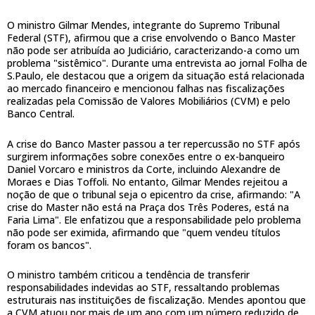
O ministro Gilmar Mendes, integrante do Supremo Tribunal
Federal (STF), afirmou que a crise envolvendo o Banco Master
não pode ser atribuída ao Judiciário, caracterizando-a como um
problema "sistêmico". Durante uma entrevista ao jornal Folha de
S.Paulo, ele destacou que a origem da situação está relacionada
ao mercado financeiro e mencionou falhas nas fiscalizações
realizadas pela Comissão de Valores Mobiliários (CVM) e pelo
Banco Central.
A crise do Banco Master passou a ter repercussão no STF após
surgirem informações sobre conexões entre o ex-banqueiro
Daniel Vorcaro e ministros da Corte, incluindo Alexandre de
Moraes e Dias Toffoli. No entanto, Gilmar Mendes rejeitou a
noção de que o tribunal seja o epicentro da crise, afirmando: "A
crise do Master não está na Praça dos Três Poderes, está na
Faria Lima". Ele enfatizou que a responsabilidade pelo problema
não pode ser eximida, afirmando que "quem vendeu títulos
foram os bancos".
O ministro também criticou a tendência de transferir
responsabilidades indevidas ao STF, ressaltando problemas
estruturais nas instituições de fiscalização. Mendes apontou que
a CVM atuou por mais de um ano com um número reduzido de