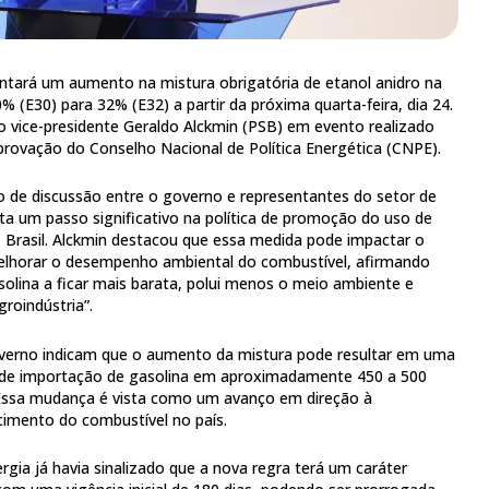
ntará um aumento na mistura obrigatória de etanol anidro na
% (E30) para 32% (E32) a partir da próxima quarta-feira, dia 24.
lo vice-presidente Geraldo Alckmin (PSB) em evento realizado
rovação do Conselho Nacional de Política Energética (CNPE).
to de discussão entre o governo e representantes do setor de
ta um passo significativo na política de promoção do uso de
 Brasil. Alckmin destacou que essa medida pode impactar o
melhorar o desempenho ambiental do combustível, afirmando
olina a ficar mais barata, polui menos o meio ambiente e
groindústria”.
overno indicam que o aumento da mistura pode resultar em uma
 de importação de gasolina em aproximadamente 450 a 500
. Essa mudança é vista como um avanço em direção à
cimento do combustível no país.
rgia já havia sinalizado que a nova regra terá um caráter