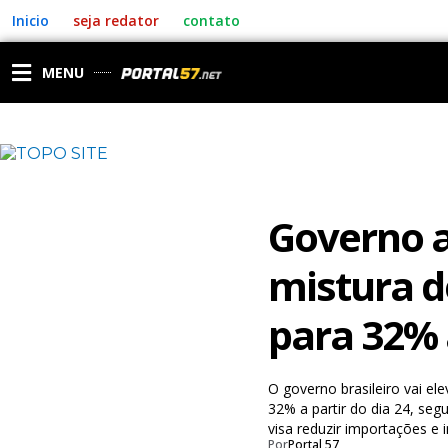
Ir
Inicio
seja redator
contato
para
o
conteúdo
MENU
Governo 
mistura d
para 32% a
O governo brasileiro vai el
32% a partir do dia 24, se
visa reduzir importações e 
Por
Portal 57