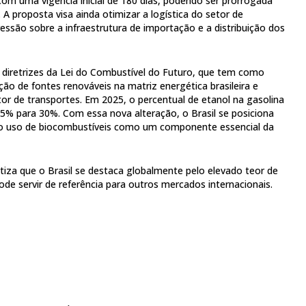
com uma vigência inicial de 180 dias, podendo ser prorrogada
A proposta visa ainda otimizar a logística do setor de
ressão sobre a infraestrutura de importação e a distribuição dos
as diretrizes da Lei do Combustível do Futuro, que tem como
ação de fontes renováveis na matriz energética brasileira e
tor de transportes. Em 2025, o percentual de etanol na gasolina
7,5% para 30%. Com essa nova alteração, o Brasil se posiciona
o uso de biocombustíveis como um componente essencial da
tiza que o Brasil se destaca globalmente pelo elevado teor de
ode servir de referência para outros mercados internacionais.