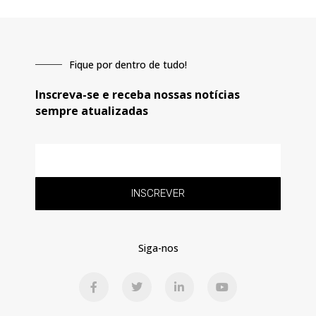
Fique por dentro de tudo!
Inscreva-se e receba nossas notícias
sempre atualizadas
E-
mail
INSCREVER
Siga-nos
F
T
L
Y
a
w
i
o
c
i
n
u
e
t
k
t