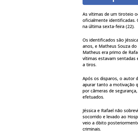
As vítimas de um tiroteio 
oficialmente identificadas.
na última sexta-feira (22).
Os identificados são Jéssic
anos, e Matheus Souza do A
Matheus era primo de Rafae
vítimas estavam sentadas
a tiros.
Após os disparos, o autor do
apurar tanto a motivação q
por câmeras de segurança
efetuados.
Jéssica e Rafael não sobrev
socorrido e levado ao Hospi
veio a óbito posteriormen
criminais.