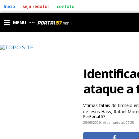
Ir
Inicio
seja redator
contato
para
o
conteúdo
MENU
Identifica
ataque a 
Vítimas fatais do tiroteio 
de Jesus Hass, Rafael Morei
Por
Portal 57
25/05/2026
Atualizado às 07:28