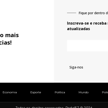
Fique por dentro d
Inscreva-se e receba
atualizadas
o mais
cias!
E-
mail
Siga-nos
Economia
Esporte
Política
Mundo
Polí