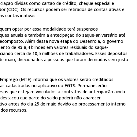
ciação dívidas como cartão de crédito, cheque especial e
or (CDC). Os recursos podem ser retirados de contas ativas e
as contas inativas.
e quem optar por essa modalidade terá suspensos
ues anuais e também a antecipação do saque-aniversário até
 recomposto. Além dessa nova etapa do Desenrola, o governo
to de R$ 8,4 bilhões em valores residuais do saque-
iciando cerca de 10,5 milhões de trabalhadores. Esses depósitos
 de maio, direcionados a pessoas que foram demitidas sem justa
 Emprego (MTE) informa que os valores serão creditados
s cadastradas no aplicativo do FGTS. Permanecerão
rsos que estejam vinculados a contratos de antecipação ainda
destacou que parte do saldo poderá não aparecer
tivo antes do dia 25 de maio devido ao processamento interno
 dos recursos.