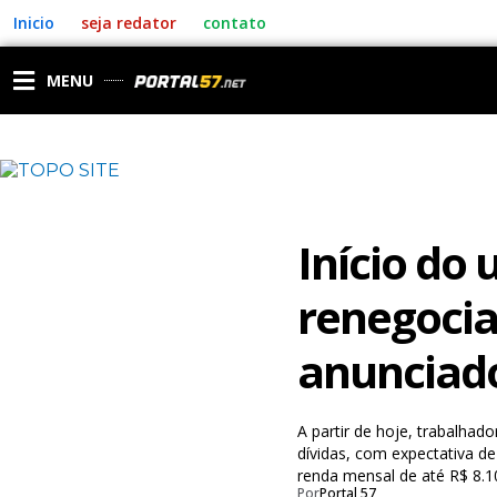
Ir
Inicio
seja redator
contato
para
o
conteúdo
MENU
Início do
renegocia
anunciado
A partir de hoje, trabalhad
dívidas, com expectativa d
renda mensal de até R$ 8.1
Por
Portal 57