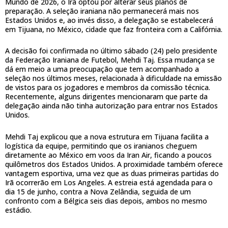
Mundo de 2026, o Irã optou por alterar seus planos de
preparação. A seleção iraniana não permanecerá mais nos
Estados Unidos e, ao invés disso, a delegação se estabelecerá
em Tijuana, no México, cidade que faz fronteira com a Califórnia.
A decisão foi confirmada no último sábado (24) pelo presidente
da Federação Iraniana de Futebol, Mehdi Taj. Essa mudança se
dá em meio a uma preocupação que tem acompanhado a
seleção nos últimos meses, relacionada à dificuldade na emissão
de vistos para os jogadores e membros da comissão técnica.
Recentemente, alguns dirigentes mencionaram que parte da
delegação ainda não tinha autorização para entrar nos Estados
Unidos.
Mehdi Taj explicou que a nova estrutura em Tijuana facilita a
logística da equipe, permitindo que os iranianos cheguem
diretamente ao México em voos da Iran Air, ficando a poucos
quilômetros dos Estados Unidos. A proximidade também oferece
vantagem esportiva, uma vez que as duas primeiras partidas do
Irã ocorrerão em Los Angeles. A estreia está agendada para o
dia 15 de junho, contra a Nova Zelândia, seguida de um
confronto com a Bélgica seis dias depois, ambos no mesmo
estádio.