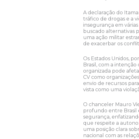
A declaração do Itama
tráfico de drogas e a 
insegurança em várias c
buscado alternativas p
uma ação militar estra
de exacerbar os conflit
Os Estados Unidos, por
Brasil, com a intençã
organizada pode afetar
CV como organizações t
envio de recursos par
vista como uma violação
O chanceler Mauro Vie
profundo entre Brasil 
segurança, enfatizand
que respeite a autonom
uma posição clara sobr
nacional com as relaçõe