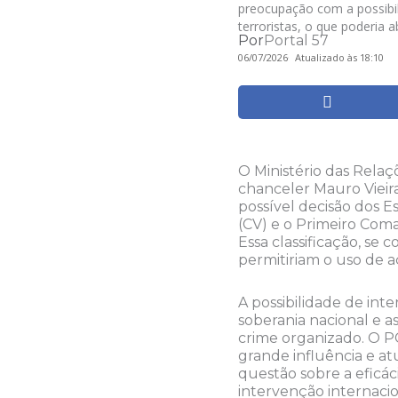
preocupação com a possibi
terroristas, o que poderia a
Por
Portal 57
06/07/2026
Atualizado às 18:10
O Ministério das Rela
chanceler Mauro Viei
possível decisão dos 
(CV) e o Primeiro Coma
Essa classificação, se 
permitiriam o uso de aç
A possibilidade de int
soberania nacional e 
crime organizado. O P
grande influência e at
questão sobre a eficác
intervenção internacio