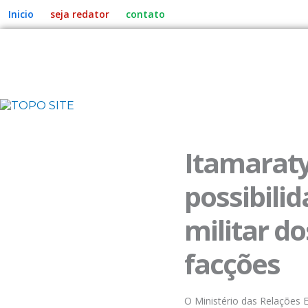
Ir
Inicio
seja redator
contato
para
o
conteúdo
MENU
Itamarat
possibili
militar do
facções
O Ministério das Relações E