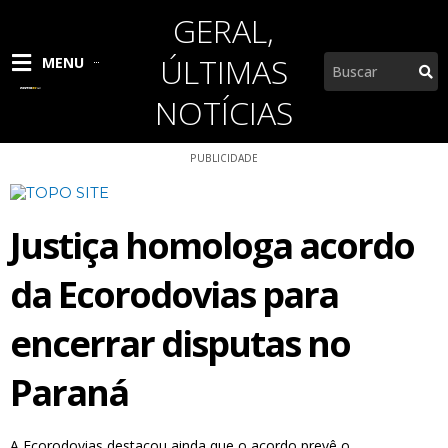
Ir
GERAL
,
para
o
ÚLTIMAS
Pesquisar
MENU
conteúdo
NOTÍCIAS
PUBLICIDADE
Justiça homologa acordo
da Ecorodovias para
encerrar disputas no
Paraná
A Ecorodovias destacou ainda que o acordo prevê o