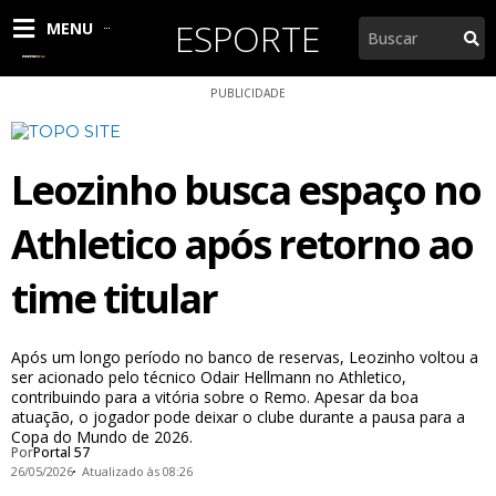
Ir
ESPORTE
Pesquisar
MENU
para
o
conteúdo
PUBLICIDADE
Leozinho busca espaço no
Athletico após retorno ao
time titular
Após um longo período no banco de reservas, Leozinho voltou a
ser acionado pelo técnico Odair Hellmann no Athletico,
contribuindo para a vitória sobre o Remo. Apesar da boa
atuação, o jogador pode deixar o clube durante a pausa para a
Copa do Mundo de 2026.
Por
Portal 57
26/05/2026
Atualizado às 08:26