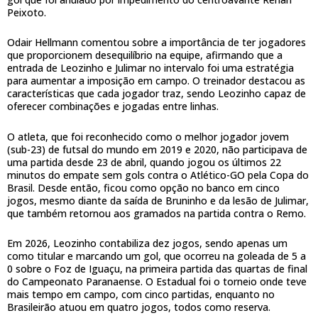
Peixoto.
Odair Hellmann comentou sobre a importância de ter jogadores
que proporcionem desequilíbrio na equipe, afirmando que a
entrada de Leozinho e Julimar no intervalo foi uma estratégia
para aumentar a imposição em campo. O treinador destacou as
características que cada jogador traz, sendo Leozinho capaz de
oferecer combinações e jogadas entre linhas.
O atleta, que foi reconhecido como o melhor jogador jovem
(sub-23) de futsal do mundo em 2019 e 2020, não participava de
uma partida desde 23 de abril, quando jogou os últimos 22
minutos do empate sem gols contra o Atlético-GO pela Copa do
Brasil. Desde então, ficou como opção no banco em cinco
jogos, mesmo diante da saída de Bruninho e da lesão de Julimar,
que também retornou aos gramados na partida contra o Remo.
Em 2026, Leozinho contabiliza dez jogos, sendo apenas um
como titular e marcando um gol, que ocorreu na goleada de 5 a
0 sobre o Foz de Iguaçu, na primeira partida das quartas de final
do Campeonato Paranaense. O Estadual foi o torneio onde teve
mais tempo em campo, com cinco partidas, enquanto no
Brasileirão atuou em quatro jogos, todos como reserva.