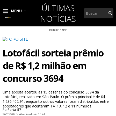
Ir
ÚLTIMAS
para
Pesquisar
MENU
o
NOTÍCIAS
conteúdo
PUBLICIDADE
Lotofácil sorteia prêmio
de R$ 1,2 milhão em
concurso 3694
Uma aposta acertou as 15 dezenas do concurso 3694 da
Lotofácil, realizado em São Paulo. O prêmio principal é de R$
1.286.402,91, enquanto outros valores foram distribuídos entre
apostadores que acertaram 14, 13, 12 e 11 números.
Por
Portal 57
26/05/2026
Atualizado às 06:41