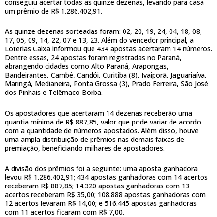
conseguiu acertar todas as quinze dezenas, levando para casa
um prêmio de R$ 1.286.402,91.
As quinze dezenas sorteadas foram: 02, 20, 19, 24, 04, 18, 08,
17, 05, 09, 14, 22, 07 e 13, 23. Além do vencedor principal, a
Loterias Caixa informou que 434 apostas acertaram 14 números.
Dentre essas, 24 apostas foram registradas no Paraná,
abrangendo cidades como Alto Paraná, Arapongas,
Bandeirantes, Cambé, Candói, Curitiba (8), Ivaiporã, Jaguariaíva,
Maringá, Medianeira, Ponta Grossa (3), Prado Ferreira, São José
dos Pinhais e Telêmaco Borba.
Os apostadores que acertaram 14 dezenas receberão uma
quantia mínima de R$ 887,85, valor que pode variar de acordo
com a quantidade de números apostados. Além disso, houve
uma ampla distribuição de prêmios nas demais faixas de
premiação, beneficiando milhares de apostadores.
A divisão dos prêmios foi a seguinte: uma aposta ganhadora
levou R$ 1.286.402,91; 434 apostas ganhadoras com 14 acertos
receberam R$ 887,85; 14.320 apostas ganhadoras com 13
acertos receberam R$ 35,00; 108.888 apostas ganhadoras com
12 acertos levaram R$ 14,00; e 516.445 apostas ganhadoras
com 11 acertos ficaram com R$ 7,00.