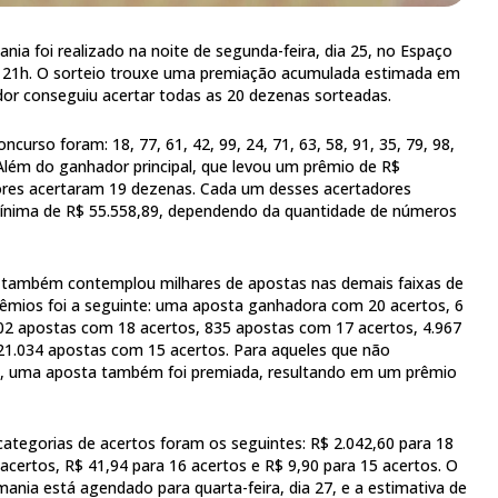
ia foi realizado na noite de segunda-feira, dia 25, no Espaço
s 21h. O sorteio trouxe uma premiação acumulada estimada em
or conseguiu acertar todas as 20 dezenas sorteadas.
curso foram: 18, 77, 61, 42, 99, 24, 71, 63, 58, 91, 35, 79, 98,
. Além do ganhador principal, que levou um prêmio de R$
dores acertaram 19 dezenas. Cada um desses acertadores
ínima de R$ 55.558,89, dependendo da quantidade de números
também contemplou milhares de apostas nas demais faixas de
rêmios foi a seguinte: uma aposta ganhadora com 20 acertos, 6
02 apostas com 18 acertos, 835 apostas com 17 acertos, 4.967
21.034 apostas com 15 acertos. Para aqueles que não
 uma aposta também foi premiada, resultando em um prêmio
categorias de acertos foram os seguintes: R$ 2.042,60 para 18
acertos, R$ 41,94 para 16 acertos e R$ 9,90 para 15 acertos. O
nia está agendado para quarta-feira, dia 27, e a estimativa de