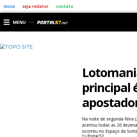
Ir
Inicio
seja redator
contato
para
o
conteúdo
MENU
Lotomani
principal
apostador
Na noite de segunda-feira 
acertou todas as 20 dezena
ocorreu no Espaço da Sort
Por
Portal 57