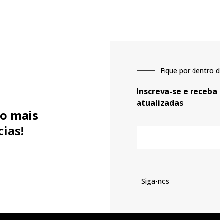
Fique por dentro d
Inscreva-se e receba
atualizadas
o mais
cias!
E-
mail
Siga-nos