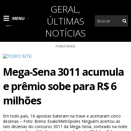
Ir
GERAL
,
para
o
ÚLTIMAS
Pesquisar
MENU
conteúdo
NOTÍCIAS
PUBLICIDADE
Mega-Sena 3011 acumula
e prêmio sobe para R$ 6
milhões
Em todo país, 16 apostas bateram na trave e acertaram cinco
dezenas – Foto: Breno Esaki/Metrópoles Ninguém acertou as
seis dezenas do concurso 3011 da Mega-Sena, sorteado na noite