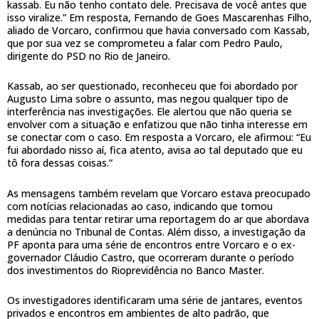
kassab. Eu não tenho contato dele. Precisava de você antes que
isso viralize.” Em resposta, Fernando de Goes Mascarenhas Filho,
aliado de Vorcaro, confirmou que havia conversado com Kassab,
que por sua vez se comprometeu a falar com Pedro Paulo,
dirigente do PSD no Rio de Janeiro.
Kassab, ao ser questionado, reconheceu que foi abordado por
Augusto Lima sobre o assunto, mas negou qualquer tipo de
interferência nas investigações. Ele alertou que não queria se
envolver com a situação e enfatizou que não tinha interesse em
se conectar com o caso. Em resposta a Vorcaro, ele afirmou: “Eu
fui abordado nisso aí, fica atento, avisa ao tal deputado que eu
tô fora dessas coisas.”
As mensagens também revelam que Vorcaro estava preocupado
com notícias relacionadas ao caso, indicando que tomou
medidas para tentar retirar uma reportagem do ar que abordava
a denúncia no Tribunal de Contas. Além disso, a investigação da
PF aponta para uma série de encontros entre Vorcaro e o ex-
governador Cláudio Castro, que ocorreram durante o período
dos investimentos do Rioprevidência no Banco Master.
Os investigadores identificaram uma série de jantares, eventos
privados e encontros em ambientes de alto padrão, que