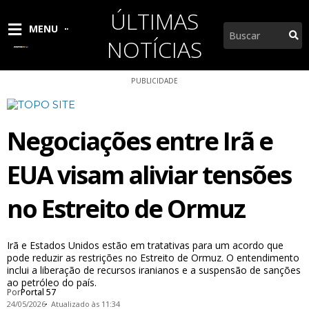
Ir
ÚLTIMAS
para
Pesquisar
MENU
o
NOTÍCIAS
conteúdo
PUBLICIDADE
Negociações entre Irã e
EUA visam aliviar tensões
no Estreito de Ormuz
Irã e Estados Unidos estão em tratativas para um acordo que
pode reduzir as restrições no Estreito de Ormuz. O entendimento
inclui a liberação de recursos iranianos e a suspensão de sanções
ao petróleo do país.
Por
Portal 57
24/05/2026
Atualizado às 11:34