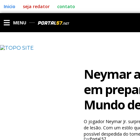
Ir
Inicio
seja redator
contato
para
o
conteúdo
MENU
Neymar ap
em prepar
Mundo de
O jogador Neymar Jr. surpr
de lesão. Com um estilo q
possível despedida do torne
Por
Portal 57