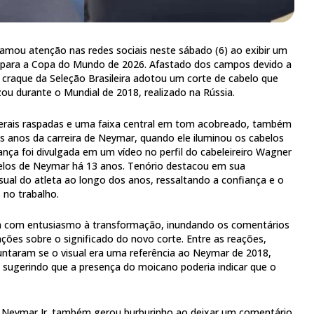
hamou atenção nas redes sociais neste sábado (6) ao exibir um
 para a Copa do Mundo de 2026. Afastado dos campos devido a
o craque da Seleção Brasileira adotou um corte de cabelo que
zou durante o Mundial de 2018, realizado na Rússia.
laterais raspadas e uma faixa central em tom acobreado, também
s anos da carreira de Neymar, quando ele iluminou os cabelos
ança foi divulgada em um vídeo no perfil do cabeleireiro Wagner
belos de Neymar há 13 anos. Tenório destacou em sua
ual do atleta ao longo dos anos, ressaltando a confiança e o
 no trabalho.
m com entusiasmo à transformação, inundando os comentários
es sobre o significado do novo corte. Entre as reações,
untaram se o visual era uma referência ao Neymar de 2018,
sugerindo que a presença do moicano poderia indicar que o
 Neymar Jr. também gerou burburinho ao deixar um comentário