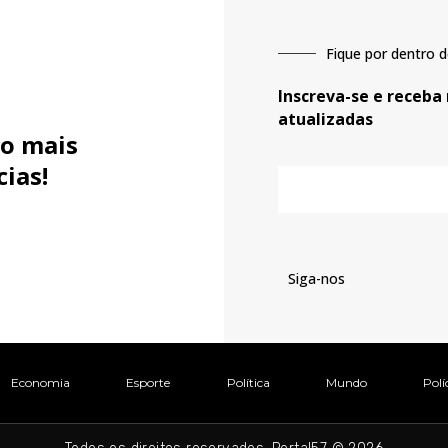
Fique por dentro d
Inscreva-se e receba
atualizadas
o mais
cias!
E-
mail
Siga-nos
Economia
Esporte
Política
Mundo
Polí