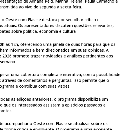
presentação de Adriana Reid, Marina Helena, Paula Camacho e
ransmitida ao vivo de segunda a sexta-feira.
 Oeste com Elas se destaca por seu olhar crítico e
s atuais. Os apresentadores discutem questões relevantes,
ates sobre política, economia e cultura.
0h às 12h, oferecendo uma janela de duas horas para que os
ham informados e bem direcionados em suas opiniões. A
e 2026 promete trazer novidades e análises pertinentes aos
 semana.
rar uma cobertura completa e interativa, com a possibilidade
es através de comentários e perguntas. Isso permite que o
programa e contribua com suas visões.
todas as edições anteriores, o programa disponibiliza um
ndo que os interessados assistam a episódios passados e
tantes.
de acompanhar o Oeste com Elas e se atualizar sobre os
de forma crítica e envolvente. O programa é uma excelente