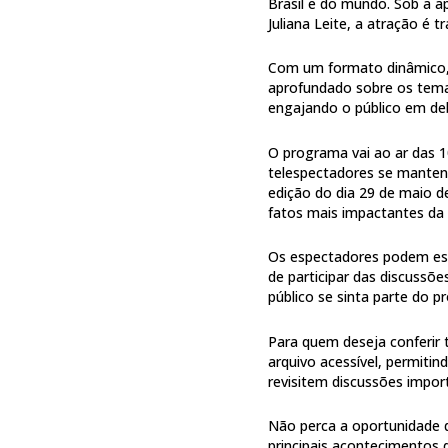
Brasil e do mundo. Sob a a
Juliana Leite, a atração é t
Com um formato dinâmico, o
aprofundado sobre os tema
engajando o público em deb
O programa vai ao ar das 1
telespectadores se manten
edição do dia 29 de maio d
fatos mais impactantes da
Os espectadores podem espe
de participar das discussõ
público se sinta parte do 
Para quem deseja conferir 
arquivo acessível, permiti
revisitem discussões impor
Não perca a oportunidade 
principais acontecimentos 