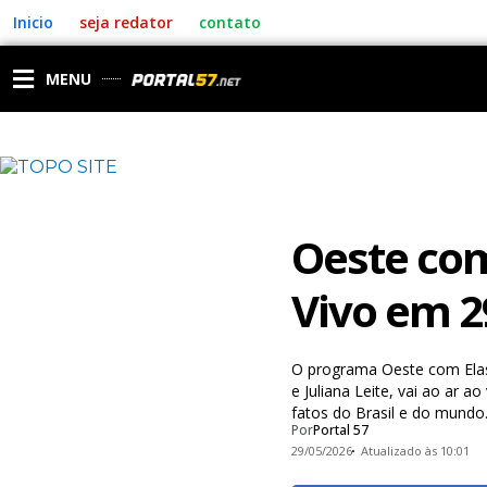
Ir
Inicio
seja redator
contato
para
o
conteúdo
MENU
Oeste com
Vivo em 2
O programa Oeste com Elas
e Juliana Leite, vai ao ar 
fatos do Brasil e do mundo
Por
Portal 57
29/05/2026
Atualizado às 10:01