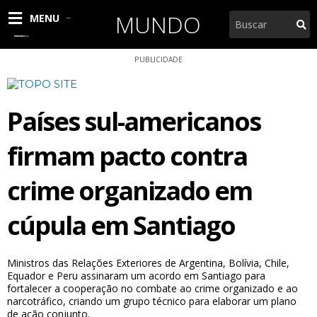
Ir
MUNDO
Pesquisar
MENU
para
o
conteúdo
PUBLICIDADE
Países sul-americanos
firmam pacto contra
crime organizado em
cúpula em Santiago
Ministros das Relações Exteriores de Argentina, Bolívia, Chile,
Equador e Peru assinaram um acordo em Santiago para
fortalecer a cooperação no combate ao crime organizado e ao
narcotráfico, criando um grupo técnico para elaborar um plano
de ação conjunto.