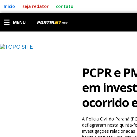
Ir
Inicio
seja redator
contato
para
o
conteúdo
MENU
PCPR e P
em invest
ocorrido 
A Polícia Civil do Paraná (
deflagraram nesta quinta-f
investigações relacionada