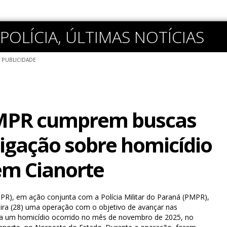
POLÍCIA
,
ÚLTIMAS NOTÍCIAS
PUBLICIDADE
MPR cumprem buscas
igação sobre homicídio
em Cianorte
PCPR), em ação conjunta com a Polícia Militar do Paraná (PMPR),
eira (28) uma operação com o objetivo de avançar nas
s a um homicídio ocorrido no mês de novembro de 2025, no