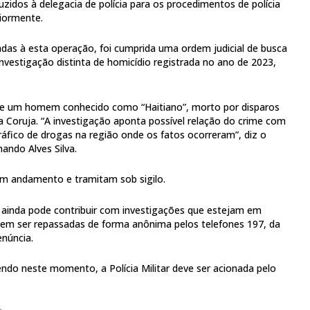
zidos à delegacia de polícia para os procedimentos de polícia
eriormente.
das à esta operação, foi cumprida uma ordem judicial de busca
investigação distinta de homicídio registrada no ano de 2023,
de um homem conhecido como “Haitiano”, morto por disparos
 Coruja. “A investigação aponta possível relação do crime com
ráfico de drogas na região onde os fatos ocorreram”, diz o
ando Alves Silva.
m andamento e tramitam sob sigilo.
inda pode contribuir com investigações que estejam em
m ser repassadas de forma anônima pelos telefones 197, da
núncia.
endo neste momento, a Polícia Militar deve ser acionada pelo