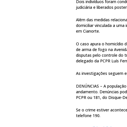
Dois indivíduos foram condu
judiciária e liberados post
Além das medidas relaciona
domiciliar vinculada a uma 
em Cianorte.
O caso apura o homicídio 
de arma de fogo na Avenida
disputas pelo controle do t
delegado da PCPR Luís Fern
As investigações seguem e
DENÚNCIAS – A população a
andamento. Denúncias pode
PCPR ou 181, do Disque-De
Se o crime estiver acontec
telefone 190.