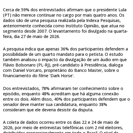
Cerca de 59% dos entrevistados afirmam que o presidente Lula
(PT) não merece continuar no cargo por mais quatro anos. Os
dados são de uma pesquisa realizada pela Indexa Pesquisas,
anteriormente conhecida como Instituto Opinião, que atua no
segmento desde 2007. O levantamento foi divulgado na quarta-
feira, dia 27 de maio de 2026.
A pesquisa indica que apenas 36% dos participantes defendem a
possibilidade de um quarto mandato para o petista. O estudo
também analisou o impacto da divulgação de um áudio em que
Flávio Bolsonaro (PL-RJ), pré-candidato à Presidência, dialoga
com Daniel Vorcaro, proprietário do Banco Master, sobre o
financiamento do filme 'Dark Horse'.
Dos entrevistados, 78% afirmaram ter conhecimento sobre o
episódio, enquanto 48% acreditam que há alguma conexão
entre os dois. Além disso, 40% dos participantes defendem que o
senador deve manter sua candidatura, enquanto 38%
consideram que ele deveria desistir da disputa.
A coleta de dados ocorreu entre os dias 22 e 24 de maio de
2026, por meio de entrevistas telefônicas com 2 mil eleitores,
distribuídos proporcionalmente em todo o Brasil. O nível de