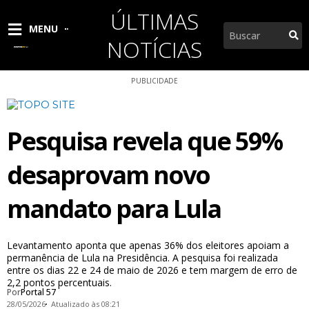
Ir
ÚLTIMAS
para
Pesquisar
MENU
o
NOTÍCIAS
conteúdo
PUBLICIDADE
Pesquisa revela que 59%
desaprovam novo
mandato para Lula
Levantamento aponta que apenas 36% dos eleitores apoiam a
permanência de Lula na Presidência. A pesquisa foi realizada
entre os dias 22 e 24 de maio de 2026 e tem margem de erro de
2,2 pontos percentuais.
Por
Portal 57
28/05/2026
Atualizado às 08:21