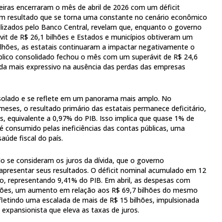
leiras encerraram o mês de abril de 2026 com um déficit
 um resultado que se torna uma constante no cenário econômico
bilizados pelo Banco Central, revelam que, enquanto o governo
vit de R$ 26,1 bilhões e Estados e municípios obtiveram um
ilhões, as estatais continuaram a impactar negativamente o
público consolidado fechou o mês com um superávit de R$ 24,6
inda mais expressivo na ausência das perdas das empresas
solado e se reflete em um panorama mais amplo. No
eses, o resultado primário das estatais permanece deficitário,
s, equivalente a 0,97% do PIB. Isso implica que quase 1% de
é consumido pelas ineficiências das contas públicas, uma
aúde fiscal do país.
o se consideram os juros da dívida, que o governo
apresentar seus resultados. O déficit nominal acumulado em 12
ão, representando 9,41% do PIB. Em abril, as despesas com
hões, um aumento em relação aos R$ 69,7 bilhões do mesmo
efletindo uma escalada de mais de R$ 15 bilhões, impulsionada
l expansionista que eleva as taxas de juros.