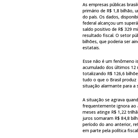
As empresas públicas brasi
primário de R$ 1,8 bilhão,
do país. Os dados, disponi
federal alcançou um superá
saldo positivo de R$ 329 m
resultado fiscal. O setor 
bilhões, que poderia ser a
estatais.
Esse não é um fenômeno i
acumulado dos últimos 12 m
totalizando R$ 126,6 bilhõe
tudo o que o Brasil produz 
situação alarmante para a s
A situação se agrava quand
frequentemente ignora ao 
meses atinge R$ 1,22 trilh
juros somaram R$ 84,8 bil
período do ano anterior, r
em parte pela política fisca