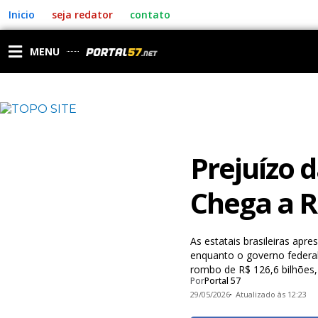
Ir
Inicio
seja redator
contato
para
o
conteúdo
MENU
Prejuízo d
Chega a R
As estatais brasileiras apre
enquanto o governo federa
rombo de R$ 126,6 bilhões,
Por
Portal 57
29/05/2026
Atualizado às 12:23